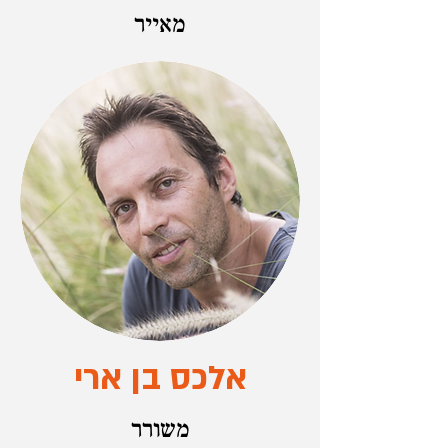
מאייר
אלכס בן ארי
משורר